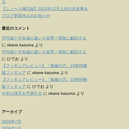
る
【ニュース備忘録】2022年12月上旬の出来事＆
ブログ更新休止のお知らせ
最近のコメント
平均値と中央値の違いを世界一簡単に解説する
に
okane kazuma
より
平均値と中央値の違いを世界一簡単に解説する
に
ひでお
より
【フィギュアレビュー】『鬼滅の刃』23巻同梱
版フィギュア
に
okane kazuma
より
【フィギュアレビュー】『鬼滅の刃』23巻同梱
版フィギュア
に
ひでお
より
今年の漢字を予測する
に
okane kazuma
より
アーカイブ
2026年7月
2026年1月