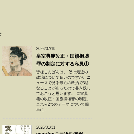
せ
2026/07/19
皇室典範改正・国旗損壊
罪の制定に対する私見①
皆様こんばんは。 僕は最近の
政治について疎いのですが、ニ
ュースで見る最近の政治で気に
なることがあったので書き残し
ておこうと思います。 皇室典
範の改正・国旗損壊罪の制定、
これら2つのテーマについて簡
単に ...
2026/01/31