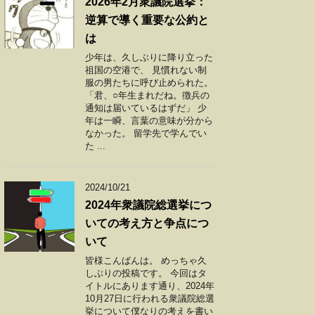
2026年2月衆議院選挙：
逆算で導く重要な公約と
は
少年は、久しぶりに降り立った
祖国の空港で、 見慣れない制
服の男たちに呼び止められた。
「君、○年生まれだね。徴兵の
通知は届いているはずだ」 少
年は一瞬、言葉の意味が分から
なかった。 留学先で学んでい
た ...
2024/10/21
2024年衆議院総選挙につ
いての考え方と争点につ
いて
皆様こんばんは。 めっちゃ久
しぶりの投稿です。 今回はタ
イトルにあります通り、2024年
10月27日に行われる衆議院総選
挙について僕なりの考えを書い