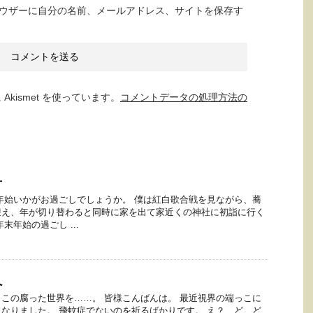
ウザーに自分の名前、メールアドレス、サイトを保存す
kismet を使っています。
コメントデータの処理方法の
方
年始いかがお過ごしでしょうか。 僕は紅白歌合戦を見ながら、蕎
迎え、年が切り替わると同時に家を出て家近くの神社に初詣に行く
末年始の過ごし ...
へ
この腐った世界を……。 皆様こんばんは。 最近視界の端っこに
なりました。 飛蚊症でないのを祈るばかりです。 え？ ど、ど