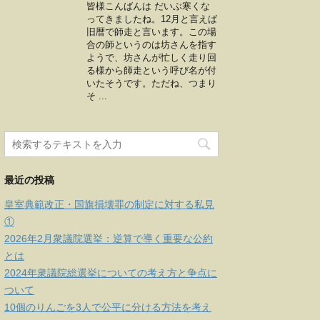
皆様こんばんは だいぶ寒くな
ってきましたね。12月と言えば
旧暦で師走と言います。この場
合の師というのは坊さんを指す
ようで、坊さんが忙しく走り回
る様から師走という呼び名が付
いたそうです。ただね、つまり
そ ...
最近の投稿
皇室典範改正・国旗損壊罪の制定に対する私見
①
2026年2月衆議院選挙：逆算で導く重要な公約
とは
2024年衆議院総選挙についての考え方と争点に
ついて
10個のりんごを3人で公平に分ける方法を考え