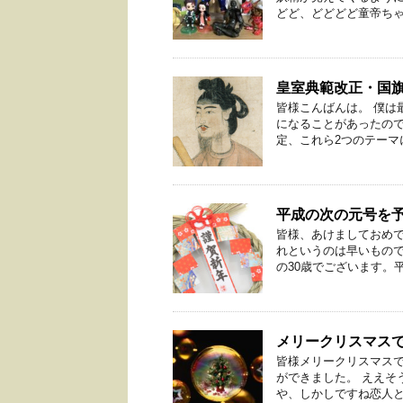
どど、どどどど童帝ちゃう
皇室典範改正・国
皆様こんばんは。 僕は
になることがあったので
定、これら2つのテーマに
平成の次の元号を
皆様、あけましておめで
れというのは早いもので
の30歳でございます。平成
メリークリスマス
皆様メリークリスマスで
ができました。 ええそ
や、しかしですね恋人とセ