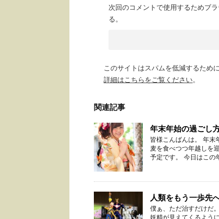
次回のコメントで使用するためブラ
る。
このサイトはスパムを低減するために A
詳細はこちらをご覧ください
。
関連記事
年末年始の過ごし
皆様こんばんは。 年末
麦を食べつつ年越しを
予定です。 今日はこの年
人類をもう一歩先
僕ぁ、ただ治すだけだ。
妖精が見えてくるように