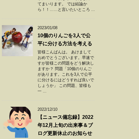
てまいります。 では結論か
ら！！……と言いたいところ ...
2023/01/08
10個のりんごを3人で公
平に分ける方法を考える
皆様こんばんは。 あけまして
おめでとうございます。早速で
すが皆様この問題をどう解決し
ますか？ 問題「10個のりんご
があります。これを3人で公平
に分けるにはどうすれば良いで
しょうか」 この問題、皆様も
一 ...
2022/12/10
【ニュース備忘録】2022
年12月上旬の出来事＆ブ
ログ更新休止のお知らせ