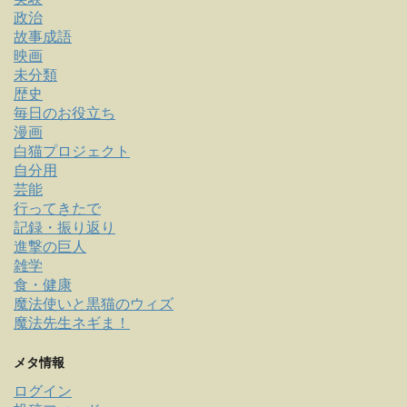
政治
故事成語
映画
未分類
歴史
毎日のお役立ち
漫画
白猫プロジェクト
自分用
芸能
行ってきたで
記録・振り返り
進撃の巨人
雑学
食・健康
魔法使いと黒猫のウィズ
魔法先生ネギま！
メタ情報
ログイン