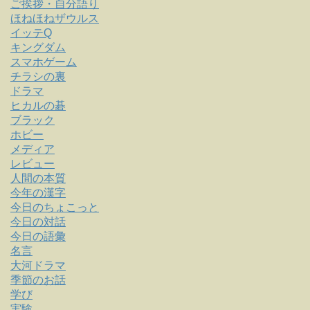
ご挨拶・自分語り
ほねほねザウルス
イッテQ
キングダム
スマホゲーム
チラシの裏
ドラマ
ヒカルの碁
ブラック
ホビー
メディア
レビュー
人間の本質
今年の漢字
今日のちょこっと
今日の対話
今日の語彙
名言
大河ドラマ
季節のお話
学び
実験