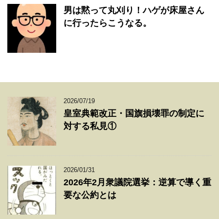
男は黙って丸刈り！ハゲが床屋さん
に行ったらこうなる。
2026/07/19
皇室典範改正・国旗損壊罪の制定に
対する私見①
2026/01/31
2026年2月衆議院選挙：逆算で導く重
要な公約とは