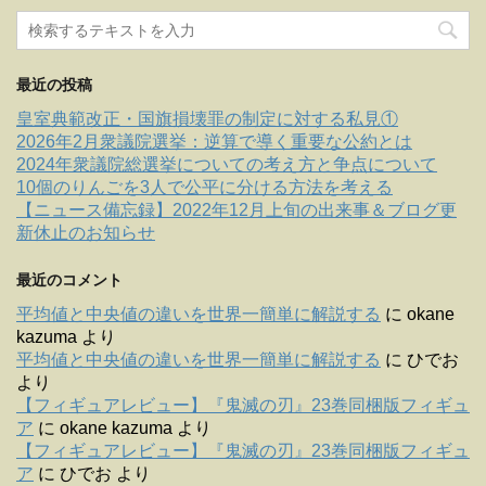
最近の投稿
皇室典範改正・国旗損壊罪の制定に対する私見①
2026年2月衆議院選挙：逆算で導く重要な公約とは
2024年衆議院総選挙についての考え方と争点について
10個のりんごを3人で公平に分ける方法を考える
【ニュース備忘録】2022年12月上旬の出来事＆ブログ更
新休止のお知らせ
最近のコメント
平均値と中央値の違いを世界一簡単に解説する
に
okane
kazuma
より
平均値と中央値の違いを世界一簡単に解説する
に
ひでお
より
【フィギュアレビュー】『鬼滅の刃』23巻同梱版フィギュ
ア
に
okane kazuma
より
【フィギュアレビュー】『鬼滅の刃』23巻同梱版フィギュ
ア
に
ひでお
より