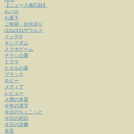
【ニュース備忘録】
おバカ
お菓子
ご挨拶・自分語り
ほねほねザウルス
イッテQ
キングダム
スマホゲーム
チラシの裏
ドラマ
ヒカルの碁
ブラック
ホビー
メディア
レビュー
人間の本質
今年の漢字
今日のちょこっと
今日の対話
今日の語彙
名言