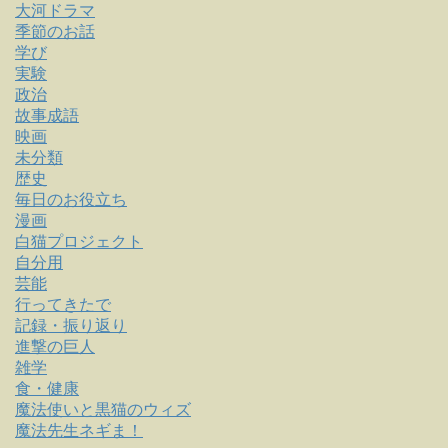
大河ドラマ
季節のお話
学び
実験
政治
故事成語
映画
未分類
歴史
毎日のお役立ち
漫画
白猫プロジェクト
自分用
芸能
行ってきたで
記録・振り返り
進撃の巨人
雑学
食・健康
魔法使いと黒猫のウィズ
魔法先生ネギま！