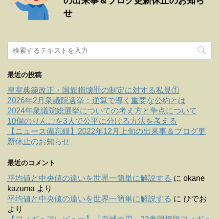
の出来事＆ブログ更新休止のお知ら
せ
最近の投稿
皇室典範改正・国旗損壊罪の制定に対する私見①
2026年2月衆議院選挙：逆算で導く重要な公約とは
2024年衆議院総選挙についての考え方と争点について
10個のりんごを3人で公平に分ける方法を考える
【ニュース備忘録】2022年12月上旬の出来事＆ブログ更
新休止のお知らせ
最近のコメント
平均値と中央値の違いを世界一簡単に解説する
に
okane
kazuma
より
平均値と中央値の違いを世界一簡単に解説する
に
ひでお
より