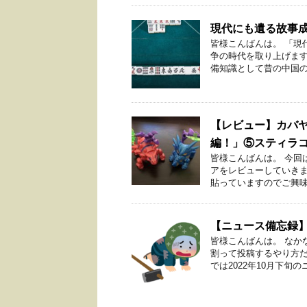
現代にも遺る故事
皆様こんばんは。 「現
争の時代を取り上げま
備知識として昔の中国の王
【レビュー】カバヤ
編！」⑤スティラ
皆様こんばんは。 今回
アをレビューしていきま
貼っていますのでご興味の
【ニュース備忘録】
皆様こんばんは。 なか
割って投稿するやり方だ
では2022年10月下旬のニ