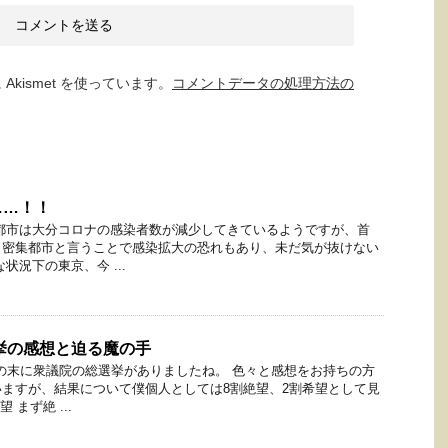
kismet を使っています。
コメントデータの処理方法の
……！！
都市は大分コロナの感染者数が減少してきているようですが、首
口密集都市と言うことで感染拡大の恐れもあり、未だ気が抜けない
状況下の東京、今 ...
選挙の感想と迫る魔の手
月の末に衆議院の総選挙がありましたね。 色々と感想をお持ちの方
ますが、結果について僕個人としては8割絶望、2割希望として見
 まず絶 ...