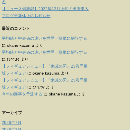
る
【ニュース備忘録】2022年12月上旬の出来事＆
ブログ更新休止のお知らせ
最近のコメント
平均値と中央値の違いを世界一簡単に解説する
に
okane kazuma
より
平均値と中央値の違いを世界一簡単に解説する
に
ひでお
より
【フィギュアレビュー】『鬼滅の刃』23巻同梱
版フィギュア
に
okane kazuma
より
【フィギュアレビュー】『鬼滅の刃』23巻同梱
版フィギュア
に
ひでお
より
今年の漢字を予測する
に
okane kazuma
より
アーカイブ
2026年7月
2026年1月