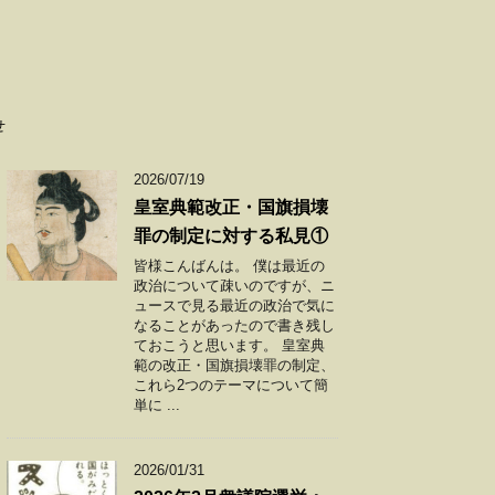
せ
2026/07/19
皇室典範改正・国旗損壊
罪の制定に対する私見①
皆様こんばんは。 僕は最近の
政治について疎いのですが、ニ
ュースで見る最近の政治で気に
なることがあったので書き残し
ておこうと思います。 皇室典
範の改正・国旗損壊罪の制定、
これら2つのテーマについて簡
単に ...
2026/01/31