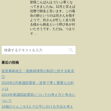
皆様こんばんは だいぶ寒くな
ってきましたね。12月と言えば
旧暦で師走と言います。この場
合の師というのは坊さんを指す
ようで、坊さんが忙しく走り回
る様から師走という呼び名が付
いたそうです。ただね、つまり
そ ...
最近の投稿
皇室典範改正・国旗損壊罪の制定に対する私見
①
2026年2月衆議院選挙：逆算で導く重要な公約
とは
2024年衆議院総選挙についての考え方と争点に
ついて
10個のりんごを3人で公平に分ける方法を考え