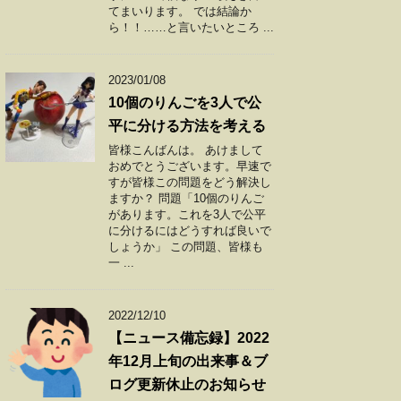
てまいります。 では結論か
ら！！……と言いたいところ ...
2023/01/08
10個のりんごを3人で公
平に分ける方法を考える
皆様こんばんは。 あけまして
おめでとうございます。早速で
すが皆様この問題をどう解決し
ますか？ 問題「10個のりんご
があります。これを3人で公平
に分けるにはどうすれば良いで
しょうか」 この問題、皆様も
一 ...
2022/12/10
【ニュース備忘録】2022
年12月上旬の出来事＆ブ
ログ更新休止のお知らせ