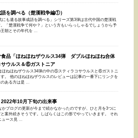
成語を調べる（楚漢戦争編①）
代にも遺る故事成語を調べる」シリーズ第3弾は古代中国の楚漢戦
す。「楚漢戦争て何や？」という方もいらっしゃるでしょうから予
朝とその年代を ...
食品「ほねほねザウルス34弾 ダブルほねほね合体
コサウルス＆⑥ガストニア
はほねほねザウルス34弾の中の⑤スティラコサウルスと⑥ガストニ
す。 他のほねほねザウルスのレビューは記事の一番下にリンクを
ある方は是 ...
2022年10月下旬の出来事
なかブログの更新が今まで続かなかったのですが、ひと月を3つに
と案外続きそうです。しばらくはこの形でやっていきます。 それ
ュース見 ...