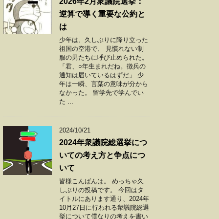
2026年2月衆議院選挙：
逆算で導く重要な公約と
は
少年は、久しぶりに降り立った
祖国の空港で、 見慣れない制
服の男たちに呼び止められた。
「君、○年生まれだね。徴兵の
通知は届いているはずだ」 少
年は一瞬、言葉の意味が分から
なかった。 留学先で学んでい
た ...
2024/10/21
2024年衆議院総選挙につ
いての考え方と争点につ
いて
皆様こんばんは。 めっちゃ久
しぶりの投稿です。 今回はタ
イトルにあります通り、2024年
10月27日に行われる衆議院総選
挙について僕なりの考えを書い