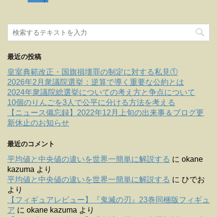
最近の投稿
皇室典範改正・国旗損壊罪の制定に対する私見①
2026年2月衆議院選挙：逆算で導く重要な公約とは
2024年衆議院総選挙についての考え方と争点について
10個のりんごを3人で公平に分ける方法を考える
【ニュース備忘録】2022年12月上旬の出来事＆ブログ更
新休止のお知らせ
最近のコメント
平均値と中央値の違いを世界一簡単に解説する
に
okane
kazuma
より
平均値と中央値の違いを世界一簡単に解説する
に
ひでお
より
【フィギュアレビュー】『鬼滅の刃』23巻同梱版フィギュ
ア
に
okane kazuma
より