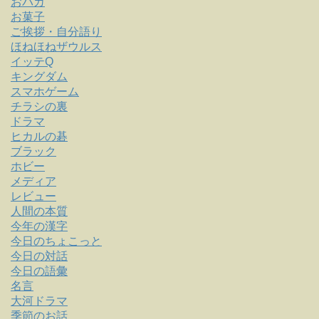
おバカ
お菓子
ご挨拶・自分語り
ほねほねザウルス
イッテQ
キングダム
スマホゲーム
チラシの裏
ドラマ
ヒカルの碁
ブラック
ホビー
メディア
レビュー
人間の本質
今年の漢字
今日のちょこっと
今日の対話
今日の語彙
名言
大河ドラマ
季節のお話