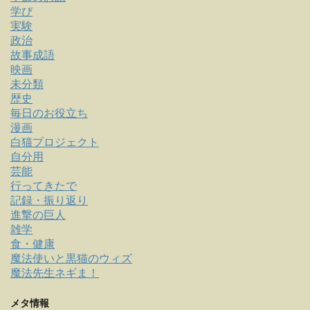
学び
実験
政治
故事成語
映画
未分類
歴史
毎日のお役立ち
漫画
白猫プロジェクト
自分用
芸能
行ってきたで
記録・振り返り
進撃の巨人
雑学
食・健康
魔法使いと黒猫のウィズ
魔法先生ネギま！
メタ情報