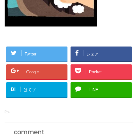
Twitter
シェア
Google+
Pocket
B!
はてブ
LINE
-
comment