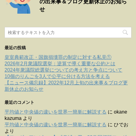
の出来事＆ブログ更新休止のお知ら
せ
最近の投稿
皇室典範改正・国旗損壊罪の制定に対する私見①
2026年2月衆議院選挙：逆算で導く重要な公約とは
2024年衆議院総選挙についての考え方と争点について
10個のりんごを3人で公平に分ける方法を考える
【ニュース備忘録】2022年12月上旬の出来事＆ブログ更
新休止のお知らせ
最近のコメント
平均値と中央値の違いを世界一簡単に解説する
に
okane
kazuma
より
平均値と中央値の違いを世界一簡単に解説する
に
ひでお
より