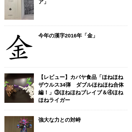
ア」
今年の漢字2016年「金」
【レビュー】カバヤ食品「ほねほね
ザウルス34弾 ダブルほねほね合体
編！」③ほねほねブレイブ＆④ほね
ほねライガー
強大な力との対峙