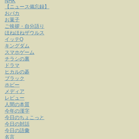
NHK
【ニュース備忘録】
おバカ
お菓子
ご挨拶・自分語り
ほねほねザウルス
イッテQ
キングダム
スマホゲーム
チラシの裏
ドラマ
ヒカルの碁
ブラック
ホビー
メディア
レビュー
人間の本質
今年の漢字
今日のちょこっと
今日の対話
今日の語彙
名言