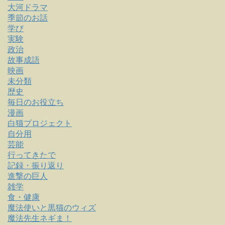
大河ドラマ
季節のお話
学び
実験
政治
故事成語
映画
未分類
歴史
毎日のお役立ち
漫画
白猫プロジェクト
自分用
芸能
行ってきたで
記録・振り返り
進撃の巨人
雑学
食・健康
魔法使いと黒猫のウィズ
魔法先生ネギま！