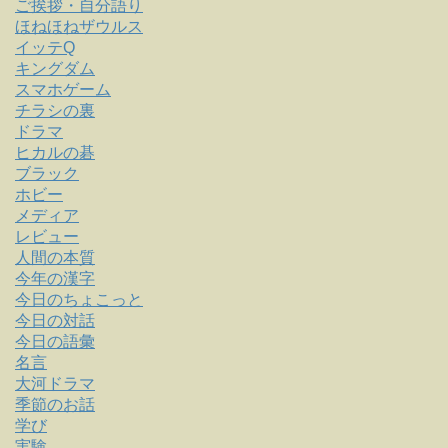
ご挨拶・自分語り
ほねほねザウルス
イッテQ
キングダム
スマホゲーム
チラシの裏
ドラマ
ヒカルの碁
ブラック
ホビー
メディア
レビュー
人間の本質
今年の漢字
今日のちょこっと
今日の対話
今日の語彙
名言
大河ドラマ
季節のお話
学び
実験