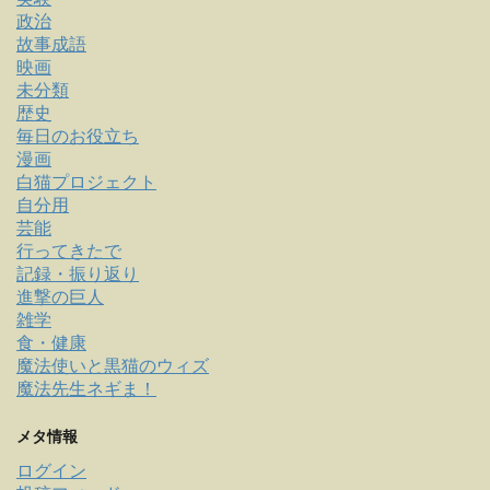
政治
故事成語
映画
未分類
歴史
毎日のお役立ち
漫画
白猫プロジェクト
自分用
芸能
行ってきたで
記録・振り返り
進撃の巨人
雑学
食・健康
魔法使いと黒猫のウィズ
魔法先生ネギま！
メタ情報
ログイン