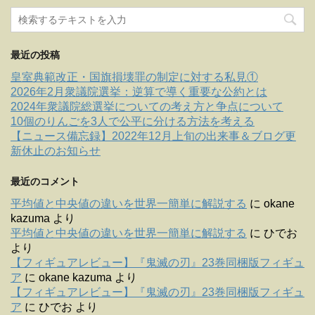
最近の投稿
皇室典範改正・国旗損壊罪の制定に対する私見①
2026年2月衆議院選挙：逆算で導く重要な公約とは
2024年衆議院総選挙についての考え方と争点について
10個のりんごを3人で公平に分ける方法を考える
【ニュース備忘録】2022年12月上旬の出来事＆ブログ更
新休止のお知らせ
最近のコメント
平均値と中央値の違いを世界一簡単に解説する
に
okane
kazuma
より
平均値と中央値の違いを世界一簡単に解説する
に
ひでお
より
【フィギュアレビュー】『鬼滅の刃』23巻同梱版フィギュ
ア
に
okane kazuma
より
【フィギュアレビュー】『鬼滅の刃』23巻同梱版フィギュ
ア
に
ひでお
より