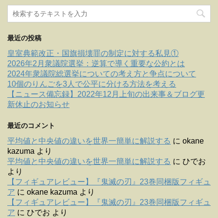
最近の投稿
皇室典範改正・国旗損壊罪の制定に対する私見①
2026年2月衆議院選挙：逆算で導く重要な公約とは
2024年衆議院総選挙についての考え方と争点について
10個のりんごを3人で公平に分ける方法を考える
【ニュース備忘録】2022年12月上旬の出来事＆ブログ更
新休止のお知らせ
最近のコメント
平均値と中央値の違いを世界一簡単に解説する
に
okane
kazuma
より
平均値と中央値の違いを世界一簡単に解説する
に
ひでお
より
【フィギュアレビュー】『鬼滅の刃』23巻同梱版フィギュ
ア
に
okane kazuma
より
【フィギュアレビュー】『鬼滅の刃』23巻同梱版フィギュ
ア
に
ひでお
より