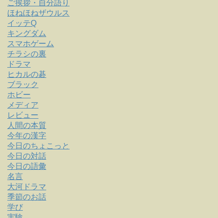
ご挨拶・自分語り
ほねほねザウルス
イッテQ
キングダム
スマホゲーム
チラシの裏
ドラマ
ヒカルの碁
ブラック
ホビー
メディア
レビュー
人間の本質
今年の漢字
今日のちょこっと
今日の対話
今日の語彙
名言
大河ドラマ
季節のお話
学び
実験