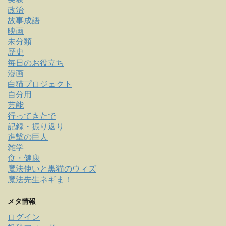
政治
故事成語
映画
未分類
歴史
毎日のお役立ち
漫画
白猫プロジェクト
自分用
芸能
行ってきたで
記録・振り返り
進撃の巨人
雑学
食・健康
魔法使いと黒猫のウィズ
魔法先生ネギま！
メタ情報
ログイン