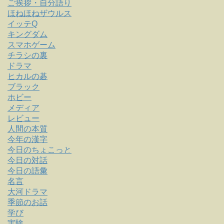
ご挨拶・自分語り
ほねほねザウルス
イッテQ
キングダム
スマホゲーム
チラシの裏
ドラマ
ヒカルの碁
ブラック
ホビー
メディア
レビュー
人間の本質
今年の漢字
今日のちょこっと
今日の対話
今日の語彙
名言
大河ドラマ
季節のお話
学び
実験