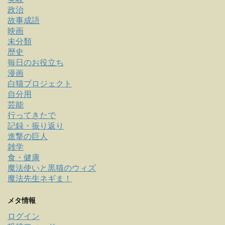
政治
故事成語
映画
未分類
歴史
毎日のお役立ち
漫画
白猫プロジェクト
自分用
芸能
行ってきたで
記録・振り返り
進撃の巨人
雑学
食・健康
魔法使いと黒猫のウィズ
魔法先生ネギま！
メタ情報
ログイン