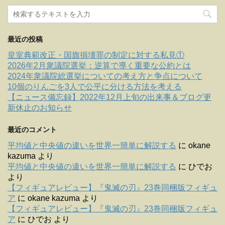
最近の投稿
皇室典範改正・国旗損壊罪の制定に対する私見①
2026年2月衆議院選挙：逆算で導く重要な公約とは
2024年衆議院総選挙についての考え方と争点について
10個のりんごを3人で公平に分ける方法を考える
【ニュース備忘録】2022年12月上旬の出来事＆ブログ更
新休止のお知らせ
最近のコメント
平均値と中央値の違いを世界一簡単に解説する
に
okane
kazuma
より
平均値と中央値の違いを世界一簡単に解説する
に
ひでお
より
【フィギュアレビュー】『鬼滅の刃』23巻同梱版フィギュ
ア
に
okane kazuma
より
【フィギュアレビュー】『鬼滅の刃』23巻同梱版フィギュ
ア
に
ひでお
より