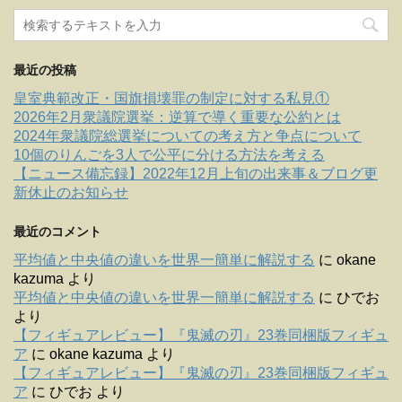
最近の投稿
皇室典範改正・国旗損壊罪の制定に対する私見①
2026年2月衆議院選挙：逆算で導く重要な公約とは
2024年衆議院総選挙についての考え方と争点について
10個のりんごを3人で公平に分ける方法を考える
【ニュース備忘録】2022年12月上旬の出来事＆ブログ更
新休止のお知らせ
最近のコメント
平均値と中央値の違いを世界一簡単に解説する
に
okane
kazuma
より
平均値と中央値の違いを世界一簡単に解説する
に
ひでお
より
【フィギュアレビュー】『鬼滅の刃』23巻同梱版フィギュ
ア
に
okane kazuma
より
【フィギュアレビュー】『鬼滅の刃』23巻同梱版フィギュ
ア
に
ひでお
より