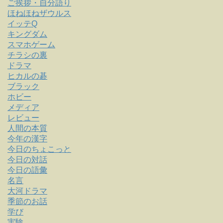
ご挨拶・自分語り
ほねほねザウルス
イッテQ
キングダム
スマホゲーム
チラシの裏
ドラマ
ヒカルの碁
ブラック
ホビー
メディア
レビュー
人間の本質
今年の漢字
今日のちょこっと
今日の対話
今日の語彙
名言
大河ドラマ
季節のお話
学び
実験