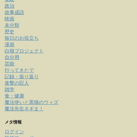
政治
故事成語
映画
未分類
歴史
毎日のお役立ち
漫画
白猫プロジェクト
自分用
芸能
行ってきたで
記録・振り返り
進撃の巨人
雑学
食・健康
魔法使いと黒猫のウィズ
魔法先生ネギま！
メタ情報
ログイン