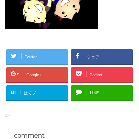
Twitter
シェア
Google+
Pocket
B!
はてブ
LINE
-
comment