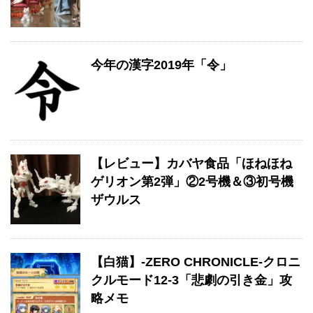
今年の漢字2019年「令」
【レビュー】カバヤ食品「ほねほね
ゲリオン第2弾」②2号機＆③初号機
ザウルス
【白猫】-ZERO CHRONICLE-クロニ
クルモード12-3「悲劇の引き金」攻
略メモ