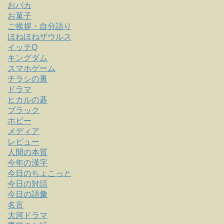
おバカ
お菓子
ご挨拶・自分語り
ほねほねザウルス
イッテQ
キングダム
スマホゲーム
チラシの裏
ドラマ
ヒカルの碁
ブラック
ホビー
メディア
レビュー
人間の本質
今年の漢字
今日のちょこっと
今日の対話
今日の語彙
名言
大河ドラマ