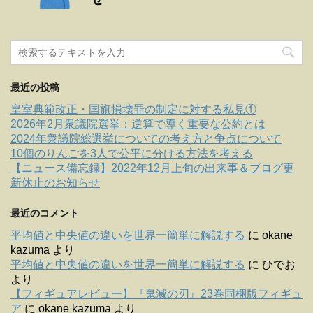
最近の投稿
皇室典範改正・国旗損壊罪の制定に対する私見①
2026年2月衆議院選挙：逆算で導く重要な公約とは
2024年衆議院総選挙についての考え方と争点について
10個のりんごを3人で公平に分ける方法を考える
【ニュース備忘録】2022年12月上旬の出来事＆ブログ更
新休止のお知らせ
最近のコメント
平均値と中央値の違いを世界一簡単に解説する
に
okane
kazuma
より
平均値と中央値の違いを世界一簡単に解説する
に
ひでお
より
【フィギュアレビュー】『鬼滅の刃』23巻同梱版フィギュ
ア
に
okane kazuma
より