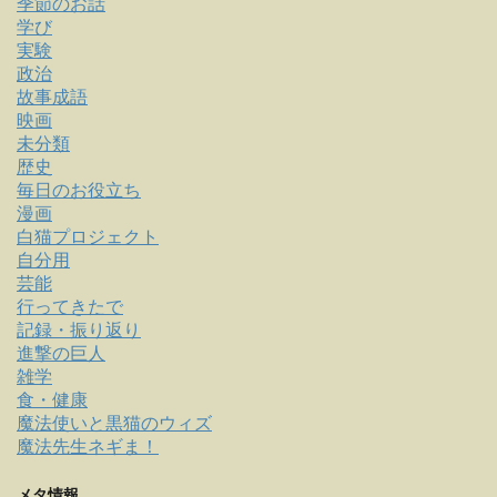
季節のお話
学び
実験
政治
故事成語
映画
未分類
歴史
毎日のお役立ち
漫画
白猫プロジェクト
自分用
芸能
行ってきたで
記録・振り返り
進撃の巨人
雑学
食・健康
魔法使いと黒猫のウィズ
魔法先生ネギま！
メタ情報