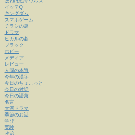
ほねほねザウルス
イッテQ
キングダム
スマホゲーム
チラシの裏
ドラマ
ヒカルの碁
ブラック
ホビー
メディア
レビュー
人間の本質
今年の漢字
今日のちょこっと
今日の対話
今日の語彙
名言
大河ドラマ
季節のお話
学び
実験
政治