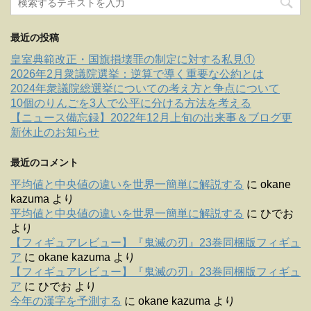
最近の投稿
皇室典範改正・国旗損壊罪の制定に対する私見①
2026年2月衆議院選挙：逆算で導く重要な公約とは
2024年衆議院総選挙についての考え方と争点について
10個のりんごを3人で公平に分ける方法を考える
【ニュース備忘録】2022年12月上旬の出来事＆ブログ更
新休止のお知らせ
最近のコメント
平均値と中央値の違いを世界一簡単に解説する
に
okane
kazuma
より
平均値と中央値の違いを世界一簡単に解説する
に
ひでお
より
【フィギュアレビュー】『鬼滅の刃』23巻同梱版フィギュ
ア
に
okane kazuma
より
【フィギュアレビュー】『鬼滅の刃』23巻同梱版フィギュ
ア
に
ひでお
より
今年の漢字を予測する
に
okane kazuma
より