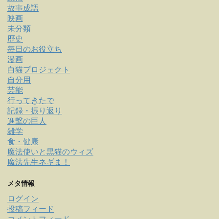
故事成語
映画
未分類
歴史
毎日のお役立ち
漫画
白猫プロジェクト
自分用
芸能
行ってきたで
記録・振り返り
進撃の巨人
雑学
食・健康
魔法使いと黒猫のウィズ
魔法先生ネギま！
メタ情報
ログイン
投稿フィード