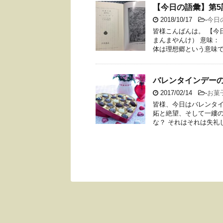
【今日の語彙】第5
2018/10/17
-
今日
皆様こんばんは。 【今
まんまやんけ） 意味：
体は理想郷という意味でご
バレンタインデー
2017/02/14
-
お菓
皆様、今日はバレンタイ
妬と絶望、そして一縷の
な？ それはそれは失礼し