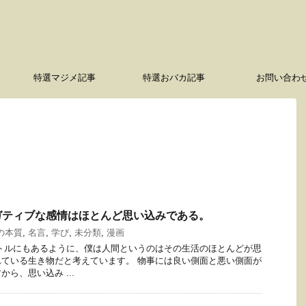
特選マジメ記事
特選おバカ記事
お問い合わ
ガティブな感情はほとんど思い込みである。
の本質
,
名言
,
学び
,
未分類
,
漫画
トルにもあるように、僕は人間というのはその生活のほとんどが思
ている生き物だと考えています。 物事には良い側面と悪い側面が
ら、思い込み ...