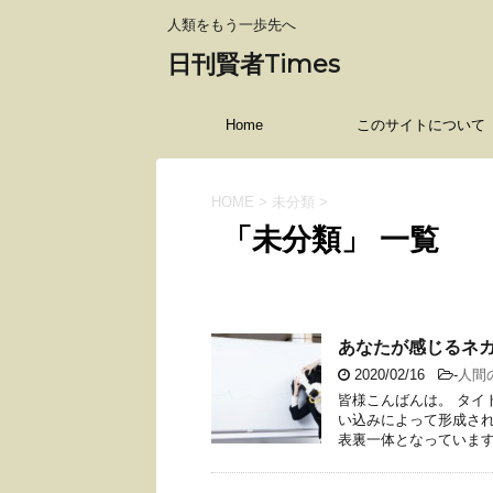
人類をもう一歩先へ
日刊賢者Times
Home
このサイトについて
HOME
>
未分類
>
「未分類」 一覧
あなたが感じるネ
2020/02/16
-
人間
皆様こんばんは。 タイ
い込みによって形成され
表裏一体となっていますか