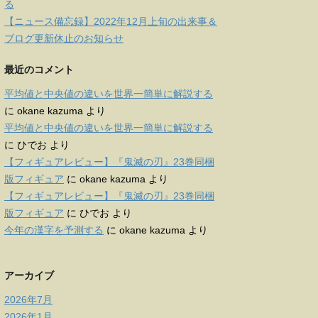
る
【ニュース備忘録】2022年12月上旬の出来事＆
ブログ更新休止のお知らせ
最近のコメント
平均値と中央値の違いを世界一簡単に解説する
に
okane kazuma
より
平均値と中央値の違いを世界一簡単に解説する
に
ひでお
より
【フィギュアレビュー】『鬼滅の刃』23巻同梱
版フィギュア
に
okane kazuma
より
【フィギュアレビュー】『鬼滅の刃』23巻同梱
版フィギュア
に
ひでお
より
今年の漢字を予測する
に
okane kazuma
より
アーカイブ
2026年7月
2026年1月