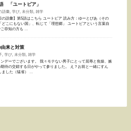
語 「ユートピア」
の語彙
,
学び
,
未分類
,
雑学
日の語彙】第5語はこちら ユートピア 読み方：ゆーとぴあ（その
「どこにもない国」、転じて「理想郷」 ユートピアという言葉自
存知の方も ...
の由来と対策
子
,
学び
,
未分類
,
雑学
ンデーでございます。 我々モテない男子にとって屈辱と焦燥、嫉
期待の交錯する日がやって参りました。 え？お前と一緒にすん
ました（猛省） ...