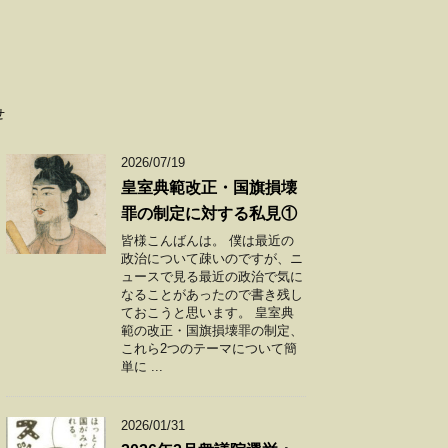
せ
2026/07/19
皇室典範改正・国旗損壊
罪の制定に対する私見①
皆様こんばんは。 僕は最近の
政治について疎いのですが、ニ
ュースで見る最近の政治で気に
なることがあったので書き残し
ておこうと思います。 皇室典
範の改正・国旗損壊罪の制定、
これら2つのテーマについて簡
単に ...
2026/01/31