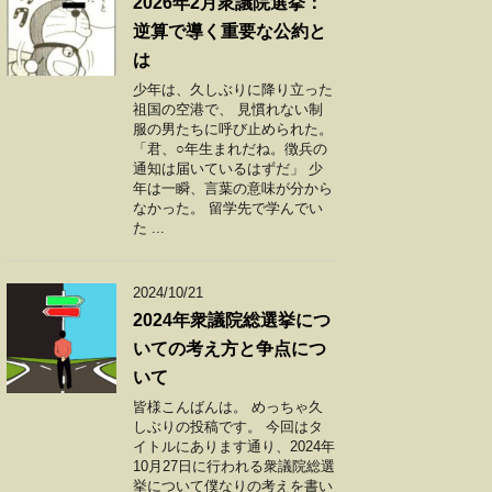
2026年2月衆議院選挙：
逆算で導く重要な公約と
は
少年は、久しぶりに降り立った
祖国の空港で、 見慣れない制
服の男たちに呼び止められた。
「君、○年生まれだね。徴兵の
通知は届いているはずだ」 少
年は一瞬、言葉の意味が分から
なかった。 留学先で学んでい
た ...
2024/10/21
2024年衆議院総選挙につ
いての考え方と争点につ
いて
皆様こんばんは。 めっちゃ久
しぶりの投稿です。 今回はタ
イトルにあります通り、2024年
10月27日に行われる衆議院総選
挙について僕なりの考えを書い