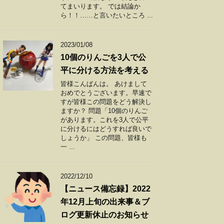
てまいります。 では結論か
ら！！……と言いたいところ ...
2023/01/08
10個のりんごを3人で公
平に分ける方法を考える
皆様こんばんは。 あけまして
おめでとうございます。早速で
すが皆様この問題をどう解決し
ますか？ 問題「10個のりんご
があります。これを3人で公平
に分けるにはどうすれば良いで
しょうか」 この問題、皆様も
一 ...
2022/12/10
【ニュース備忘録】2022
年12月上旬の出来事＆ブ
ログ更新休止のお知らせ