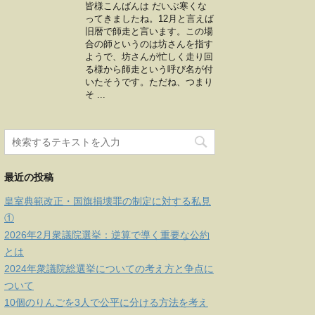
皆様こんばんは だいぶ寒くな
ってきましたね。12月と言えば
旧暦で師走と言います。この場
合の師というのは坊さんを指す
ようで、坊さんが忙しく走り回
る様から師走という呼び名が付
いたそうです。ただね、つまり
そ ...
最近の投稿
皇室典範改正・国旗損壊罪の制定に対する私見
①
2026年2月衆議院選挙：逆算で導く重要な公約
とは
2024年衆議院総選挙についての考え方と争点に
ついて
10個のりんごを3人で公平に分ける方法を考え