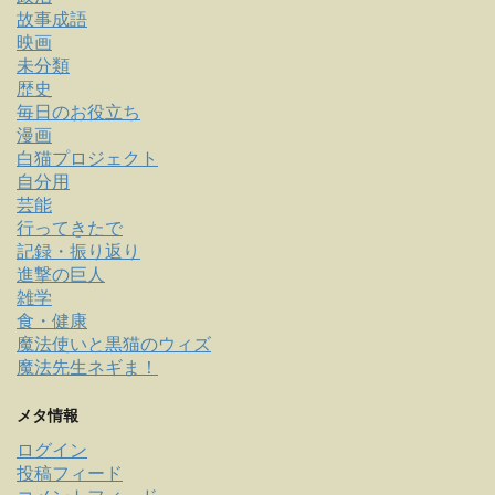
故事成語
映画
未分類
歴史
毎日のお役立ち
漫画
白猫プロジェクト
自分用
芸能
行ってきたで
記録・振り返り
進撃の巨人
雑学
食・健康
魔法使いと黒猫のウィズ
魔法先生ネギま！
メタ情報
ログイン
投稿フィード