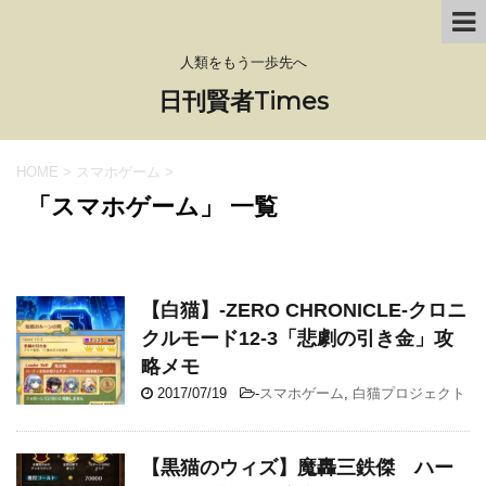
人類をもう一歩先へ
日刊賢者Times
HOME
>
スマホゲーム
>
「スマホゲーム」 一覧
【白猫】-ZERO CHRONICLE-クロニ
クルモード12-3「悲劇の引き金」攻
略メモ
2017/07/19
-
スマホゲーム
,
白猫プロジェクト
【黒猫のウィズ】魔轟三鉄傑 ハー