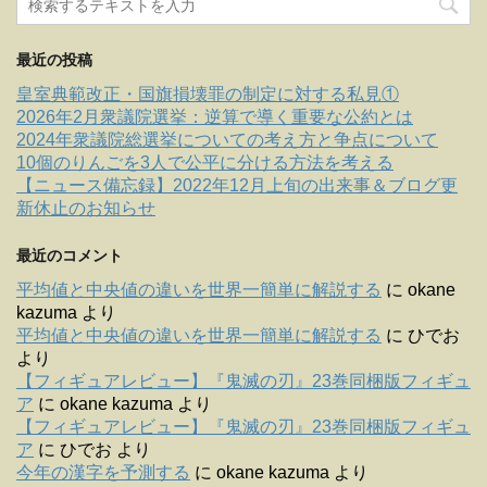
最近の投稿
皇室典範改正・国旗損壊罪の制定に対する私見①
2026年2月衆議院選挙：逆算で導く重要な公約とは
2024年衆議院総選挙についての考え方と争点について
10個のりんごを3人で公平に分ける方法を考える
【ニュース備忘録】2022年12月上旬の出来事＆ブログ更
新休止のお知らせ
最近のコメント
平均値と中央値の違いを世界一簡単に解説する
に
okane
kazuma
より
平均値と中央値の違いを世界一簡単に解説する
に
ひでお
より
【フィギュアレビュー】『鬼滅の刃』23巻同梱版フィギュ
ア
に
okane kazuma
より
【フィギュアレビュー】『鬼滅の刃』23巻同梱版フィギュ
ア
に
ひでお
より
今年の漢字を予測する
に
okane kazuma
より