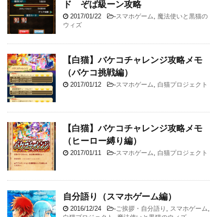
ド ぞば級ーン攻略
2017/01/22
-
スマホゲーム
,
魔法使いと黒猫の
ウィズ
【白猫】バケコチャレンジ攻略メモ
（バケコ挑戦編）
2017/01/12
-
スマホゲーム
,
白猫プロジェクト
【白猫】バケコチャレンジ攻略メモ
（ヒーロー縛り編）
2017/01/11
-
スマホゲーム
,
白猫プロジェクト
自分語り（スマホゲーム編）
2016/12/24
-
ご挨拶・自分語り
,
スマホゲーム
,