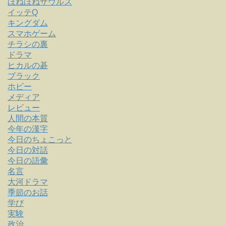
ほねほねザウルス
イッテQ
キングダム
スマホゲーム
チラシの裏
ドラマ
ヒカルの碁
ブラック
ホビー
メディア
レビュー
人間の本質
今年の漢字
今日のちょこっと
今日の対話
今日の語彙
名言
大河ドラマ
季節のお話
学び
実験
政治