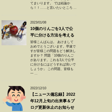
てまいります。 では結論か
ら！！……と言いたいところ ...
2023/01/08
10個のりんごを3人で公
平に分ける方法を考える
皆様こんばんは。 あけまして
おめでとうございます。早速で
すが皆様この問題をどう解決し
ますか？ 問題「10個のりんご
があります。これを3人で公平
に分けるにはどうすれば良いで
しょうか」 この問題、皆様も
一 ...
2022/12/10
【ニュース備忘録】2022
年12月上旬の出来事＆ブ
ログ更新休止のお知らせ