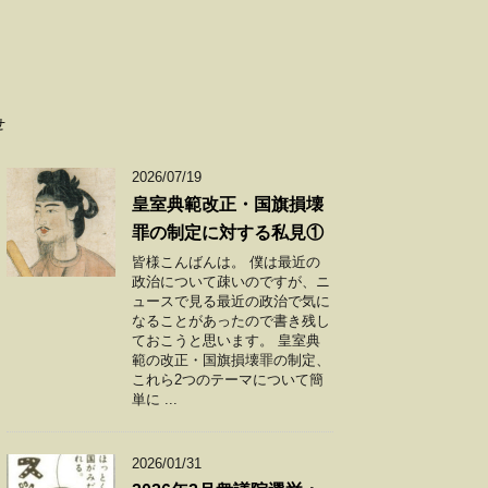
せ
2026/07/19
皇室典範改正・国旗損壊
罪の制定に対する私見①
皆様こんばんは。 僕は最近の
政治について疎いのですが、ニ
ュースで見る最近の政治で気に
なることがあったので書き残し
ておこうと思います。 皇室典
範の改正・国旗損壊罪の制定、
これら2つのテーマについて簡
単に ...
2026/01/31