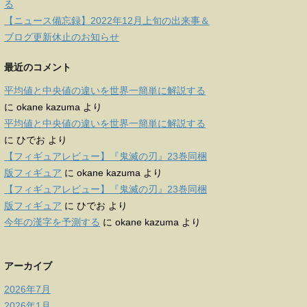
る
【ニュース備忘録】2022年12月上旬の出来事＆
ブログ更新休止のお知らせ
最近のコメント
平均値と中央値の違いを世界一簡単に解説する
に
okane kazuma
より
平均値と中央値の違いを世界一簡単に解説する
に
ひでお
より
【フィギュアレビュー】『鬼滅の刃』23巻同梱
版フィギュア
に
okane kazuma
より
【フィギュアレビュー】『鬼滅の刃』23巻同梱
版フィギュア
に
ひでお
より
今年の漢字を予測する
に
okane kazuma
より
アーカイブ
2026年7月
2026年1月