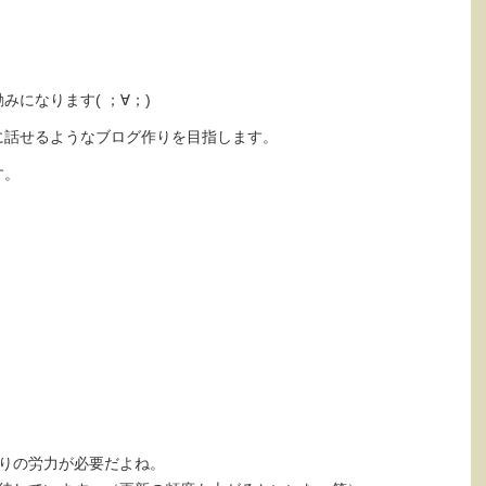
！
になります( ；∀；)
に話せるようなブログ作りを目指します。
す。
りの労力が必要だよね。