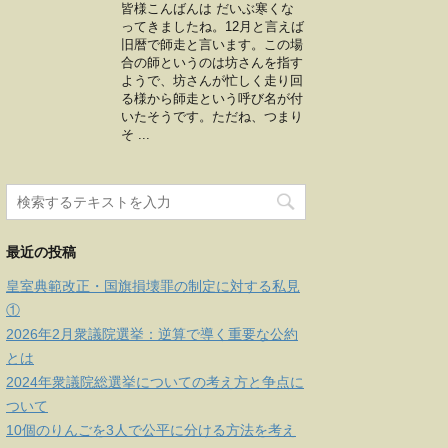
皆様こんばんは だいぶ寒くな
ってきましたね。12月と言えば
旧暦で師走と言います。この場
合の師というのは坊さんを指す
ようで、坊さんが忙しく走り回
る様から師走という呼び名が付
いたそうです。ただね、つまり
そ ...
最近の投稿
皇室典範改正・国旗損壊罪の制定に対する私見
①
2026年2月衆議院選挙：逆算で導く重要な公約
とは
2024年衆議院総選挙についての考え方と争点に
ついて
10個のりんごを3人で公平に分ける方法を考え