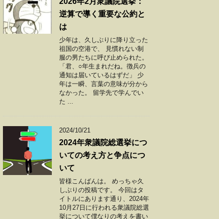
2026年2月衆議院選挙：
逆算で導く重要な公約と
は
少年は、久しぶりに降り立った
祖国の空港で、 見慣れない制
服の男たちに呼び止められた。
「君、○年生まれだね。徴兵の
通知は届いているはずだ」 少
年は一瞬、言葉の意味が分から
なかった。 留学先で学んでい
た ...
2024/10/21
2024年衆議院総選挙につ
いての考え方と争点につ
いて
皆様こんばんは。 めっちゃ久
しぶりの投稿です。 今回はタ
イトルにあります通り、2024年
10月27日に行われる衆議院総選
挙について僕なりの考えを書い