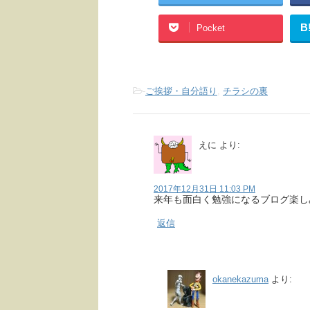
B
Pocket
-
ご挨拶・自分語り
,
チラシの裏
えに
より:
2017年12月31日 11:03 PM
来年も面白く勉強になるブログ楽し
返信
okanekazuma
より: