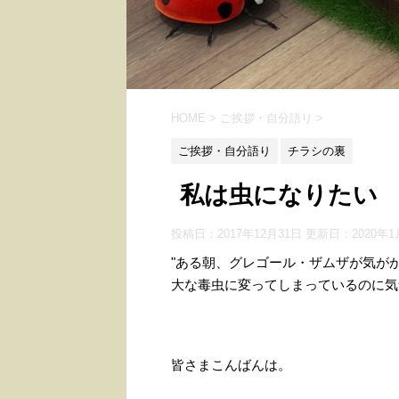
HOME
>
ご挨拶・自分語り
>
ご挨拶・自分語り
チラシの裏
私は虫になりたい
投稿日：2017年12月31日 更新日：
2020年1
"ある朝、グレゴール・ザムザが気が
大な毒虫に変ってしまっているのに気
皆さまこんばんは。