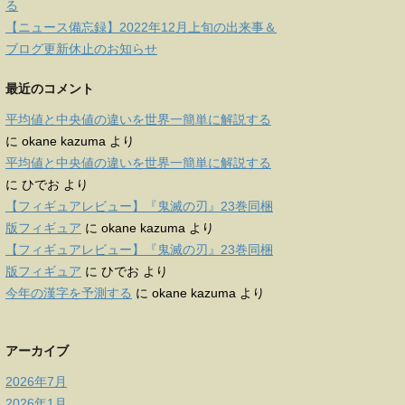
る
【ニュース備忘録】2022年12月上旬の出来事＆
ブログ更新休止のお知らせ
最近のコメント
平均値と中央値の違いを世界一簡単に解説する
に
okane kazuma
より
平均値と中央値の違いを世界一簡単に解説する
に
ひでお
より
【フィギュアレビュー】『鬼滅の刃』23巻同梱
版フィギュア
に
okane kazuma
より
【フィギュアレビュー】『鬼滅の刃』23巻同梱
版フィギュア
に
ひでお
より
今年の漢字を予測する
に
okane kazuma
より
アーカイブ
2026年7月
2026年1月