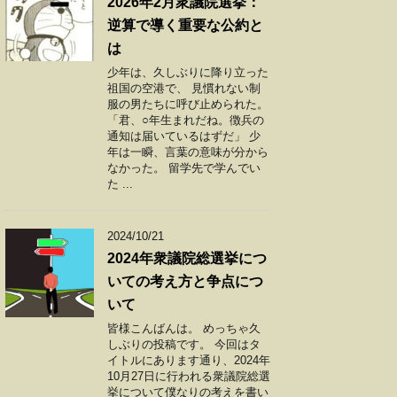
2026年2月衆議院選挙：
逆算で導く重要な公約と
は
少年は、久しぶりに降り立った
祖国の空港で、 見慣れない制
服の男たちに呼び止められた。
「君、○年生まれだね。徴兵の
通知は届いているはずだ」 少
年は一瞬、言葉の意味が分から
なかった。 留学先で学んでい
た ...
2024/10/21
2024年衆議院総選挙につ
いての考え方と争点につ
いて
皆様こんばんは。 めっちゃ久
しぶりの投稿です。 今回はタ
イトルにあります通り、2024年
10月27日に行われる衆議院総選
挙について僕なりの考えを書い