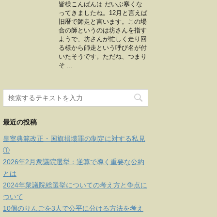
皆様こんばんは だいぶ寒くな
ってきましたね。12月と言えば
旧暦で師走と言います。この場
合の師というのは坊さんを指す
ようで、坊さんが忙しく走り回
る様から師走という呼び名が付
いたそうです。ただね、つまり
そ ...
最近の投稿
皇室典範改正・国旗損壊罪の制定に対する私見
①
2026年2月衆議院選挙：逆算で導く重要な公約
とは
2024年衆議院総選挙についての考え方と争点に
ついて
10個のりんごを3人で公平に分ける方法を考え