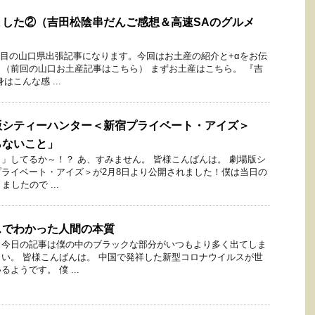
ました②（吉田松陰串だんご感想＆高速SAのグルメ
回目の山口県出張記事になります。今回はお土産の紹介と+αをお伝
（前回の山口お土産記事はこちら） まずお土産はこちら。 『吉
はこんな感 ...
版シティーハンター＜新宿プライベート・アイズ＞
らないこと」
」してるか～！？ あ、すみません。 皆様こんばんは。 劇場版シ
ライベート・アイズ＞が2月8日より公開されました！僕は当日の
したので ...
スでわかった人間の本質
と今日の記事は僕の中のブラックな部分がいつもより多く出てしま
い。 皆様こんばんは。 中国で発祥した新型コロナウイルスが世
ようです。 僕 ...