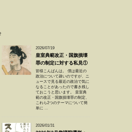
せ
2026/07/19
皇室典範改正・国旗損壊
罪の制定に対する私見①
皆様こんばんは。 僕は最近の
政治について疎いのですが、ニ
ュースで見る最近の政治で気に
なることがあったので書き残し
ておこうと思います。 皇室典
範の改正・国旗損壊罪の制定、
これら2つのテーマについて簡
単に ...
2026/01/31