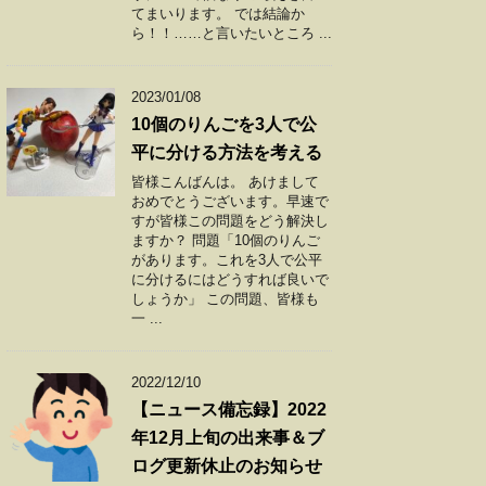
てまいります。 では結論か
ら！！……と言いたいところ ...
2023/01/08
10個のりんごを3人で公
平に分ける方法を考える
皆様こんばんは。 あけまして
おめでとうございます。早速で
すが皆様この問題をどう解決し
ますか？ 問題「10個のりんご
があります。これを3人で公平
に分けるにはどうすれば良いで
しょうか」 この問題、皆様も
一 ...
2022/12/10
【ニュース備忘録】2022
年12月上旬の出来事＆ブ
ログ更新休止のお知らせ