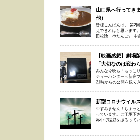
山口県へ行ってき
他）
皆様こんばんは。 第2
えできればと思います。
田松陰 串だんご』 中身
【映画感想】劇場
「大切なのは変わ
みんな今晩も「もっこり
ティーハンター＜新宿プ
21時からの公開を観てきま
新型コロナウイル
※すみません！ちょっ
っています。ご了承下さ
界中で猛威を振るっている