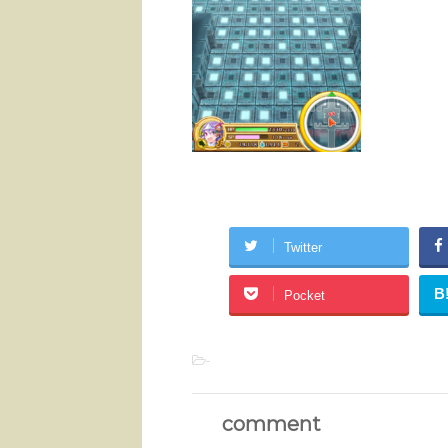
Twitter
B
Pocket
-
comment