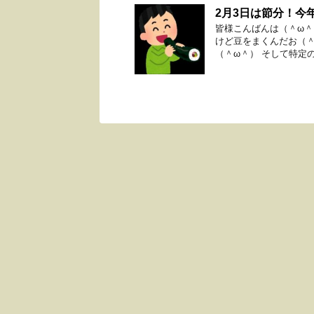
2月3日は節分！今
皆様こんばんは（＾ω＾
けど豆をまくんだお（＾
（＾ω＾） そして特定の方