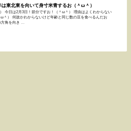
年は東北東を向いて身寸米青するお（＾ω＾）
） 今日は2月3日！節分ですお！（＾ω＾） 理由はよくわからない
ω＾） 何故かわからないけど年齢と同じ数の豆を食べるんだお
角を向き ...