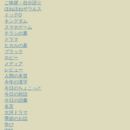
ご挨拶・自分語り
ほねほねザウルス
イッテQ
キングダム
スマホゲーム
チラシの裏
ドラマ
ヒカルの碁
ブラック
ホビー
メディア
レビュー
人間の本質
今年の漢字
今日のちょこっと
今日の対話
今日の語彙
名言
大河ドラマ
季節のお話
学び