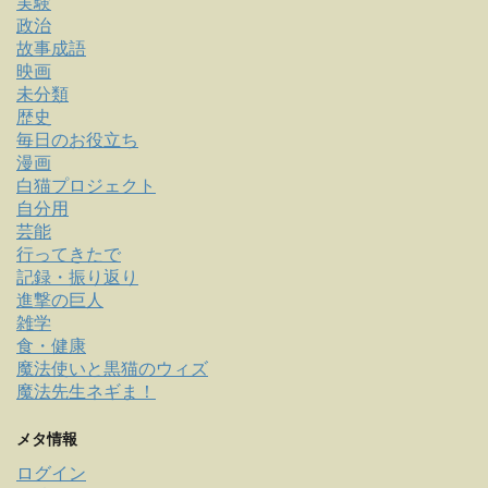
実験
政治
故事成語
映画
未分類
歴史
毎日のお役立ち
漫画
白猫プロジェクト
自分用
芸能
行ってきたで
記録・振り返り
進撃の巨人
雑学
食・健康
魔法使いと黒猫のウィズ
魔法先生ネギま！
メタ情報
ログイン