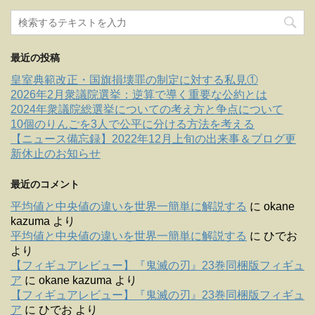
最近の投稿
皇室典範改正・国旗損壊罪の制定に対する私見①
2026年2月衆議院選挙：逆算で導く重要な公約とは
2024年衆議院総選挙についての考え方と争点について
10個のりんごを3人で公平に分ける方法を考える
【ニュース備忘録】2022年12月上旬の出来事＆ブログ更
新休止のお知らせ
最近のコメント
平均値と中央値の違いを世界一簡単に解説する
に
okane
kazuma
より
平均値と中央値の違いを世界一簡単に解説する
に
ひでお
より
【フィギュアレビュー】『鬼滅の刃』23巻同梱版フィギュ
ア
に
okane kazuma
より
【フィギュアレビュー】『鬼滅の刃』23巻同梱版フィギュ
ア
に
ひでお
より