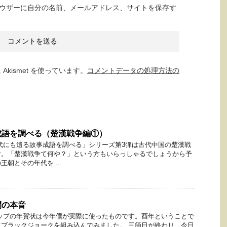
ウザーに自分の名前、メールアドレス、サイトを保存す
kismet を使っています。
コメントデータの処理方法の
成語を調べる（楚漢戦争編①）
代にも遺る故事成語を調べる」シリーズ第3弾は古代中国の楚漢戦
す。「楚漢戦争て何や？」という方もいらっしゃるでしょうから予
朝とその年代を ...
間の本音
ップの年賀状は今年僕が実際に使ったものです。酉年ということで
ブラックジョークを組み込んでみました。 三箇日が終わり、今日