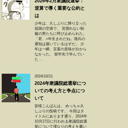
2026年2月衆議院選挙：
逆算で導く重要な公約と
は
少年は、久しぶりに降り立った
祖国の空港で、 見慣れない制
服の男たちに呼び止められた。
「君、○年生まれだね。徴兵の
通知は届いているはずだ」 少
年は一瞬、言葉の意味が分から
なかった。 留学先で学んでい
た ...
2024/10/21
2024年衆議院総選挙につ
いての考え方と争点につ
いて
皆様こんばんは。 めっちゃ久
しぶりの投稿です。 今回はタ
イトルにあります通り、2024年
10月27日に行われる衆議院総選
挙について僕なりの考えを書い