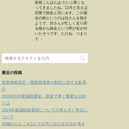
皆様こんばんは だいぶ寒くな
ってきましたね。12月と言えば
旧暦で師走と言います。この場
合の師というのは坊さんを指す
ようで、坊さんが忙しく走り回
る様から師走という呼び名が付
いたそうです。ただね、つまり
そ ...
最近の投稿
皇室典範改正・国旗損壊罪の制定に対する私見
①
2026年2月衆議院選挙：逆算で導く重要な公約
とは
2024年衆議院総選挙についての考え方と争点に
ついて
10個のりんごを3人で公平に分ける方法を考え