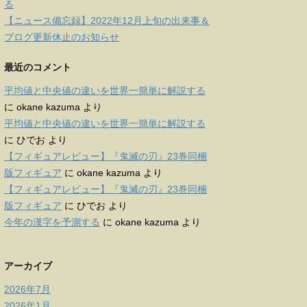
る
【ニュース備忘録】2022年12月上旬の出来事＆
ブログ更新休止のお知らせ
最近のコメント
平均値と中央値の違いを世界一簡単に解説する
に
okane kazuma
より
平均値と中央値の違いを世界一簡単に解説する
に
ひでお
より
【フィギュアレビュー】『鬼滅の刃』23巻同梱
版フィギュア
に
okane kazuma
より
【フィギュアレビュー】『鬼滅の刃』23巻同梱
版フィギュア
に
ひでお
より
今年の漢字を予測する
に
okane kazuma
より
アーカイブ
2026年7月
2026年1月