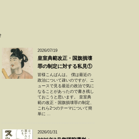
せ
2026/07/19
皇室典範改正・国旗損壊
罪の制定に対する私見①
皆様こんばんは。 僕は最近の
政治について疎いのですが、ニ
ュースで見る最近の政治で気に
なることがあったので書き残し
ておこうと思います。 皇室典
範の改正・国旗損壊罪の制定、
これら2つのテーマについて簡
単に ...
2026/01/31