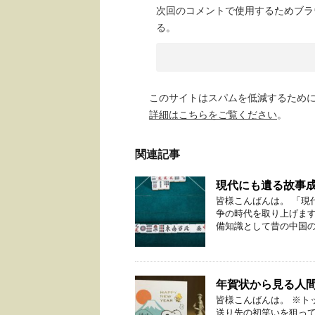
次回のコメントで使用するためブラ
る。
このサイトはスパムを低減するために A
詳細はこちらをご覧ください
。
関連記事
現代にも遺る故事
皆様こんばんは。 「現
争の時代を取り上げま
備知識として昔の中国の王
年賀状から見る人
皆様こんばんは。 ※ト
送り先の初笑いを狙って