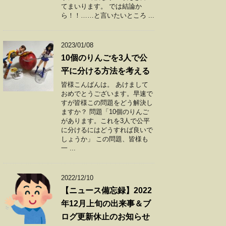
てまいります。 では結論か
ら！！……と言いたいところ ...
2023/01/08
10個のりんごを3人で公
平に分ける方法を考える
皆様こんばんは。 あけまして
おめでとうございます。早速で
すが皆様この問題をどう解決し
ますか？ 問題「10個のりんご
があります。これを3人で公平
に分けるにはどうすれば良いで
しょうか」 この問題、皆様も
一 ...
2022/12/10
【ニュース備忘録】2022
年12月上旬の出来事＆ブ
ログ更新休止のお知らせ