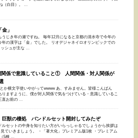
（白目）。 ...
「金」
もうじき年の瀬ですね。 毎年12月になると京都の清水寺で今年の
今年の漢字は「金」でした。 リオデジャネイロオリンピックでの
シュが主な ...
間関係で意識していること① 人間関係・対人関係が
選
ドとか横文字使いやがってwwww あ、すみません。皆様こんばん
ありますように、僕が対人関係で気をつけている・意識しているこ
お前の ...
：巨獣の棲処 バンドルセット開封してみたぞ
ドルセットの中身を知りたい方がいらっしゃるでしょうから挨拶は
見ていきましょう。 ・「著大化」プレミアム版1枚 ・プレミアム
5種 ...