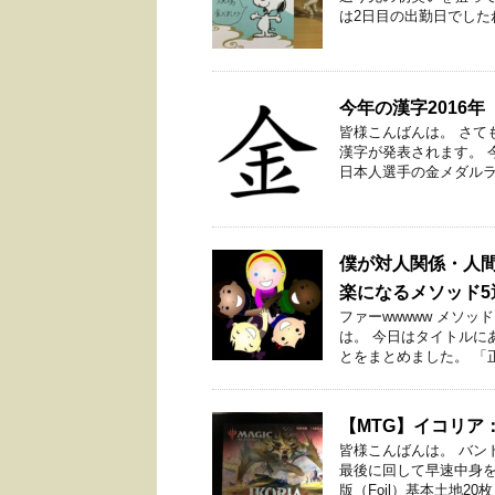
は2日目の出勤日でしたね
今年の漢字2016年
皆様こんばんは。 さて
漢字が発表されます。 
日本人選手の金メダルラッ
僕が対人関係・人
楽になるメソッド5
ファーwwwww メソッ
は。 今日はタイトルに
とをまとめました。 「正直
【MTG】イコリア
皆様こんばんは。 バン
最後に回して早速中身を
版（Foil）基本土地20枚（