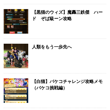
【黒猫のウィズ】魔轟三鉄傑 ハー
ド ぞば級ーン攻略
人類をもう一歩先へ
【白猫】バケコチャレンジ攻略メモ
（バケコ挑戦編）