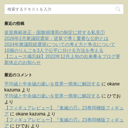
最近の投稿
皇室典範改正・国旗損壊罪の制定に対する私見①
2026年2月衆議院選挙：逆算で導く重要な公約とは
2024年衆議院総選挙についての考え方と争点について
10個のりんごを3人で公平に分ける方法を考える
【ニュース備忘録】2022年12月上旬の出来事＆ブログ更
新休止のお知らせ
最近のコメント
平均値と中央値の違いを世界一簡単に解説する
に
okane
kazuma
より
平均値と中央値の違いを世界一簡単に解説する
に
ひでお
より
【フィギュアレビュー】『鬼滅の刃』23巻同梱版フィギュ
ア
に
okane kazuma
より
【フィギュアレビュー】『鬼滅の刃』23巻同梱版フィギュ
ア
に
ひでお
より