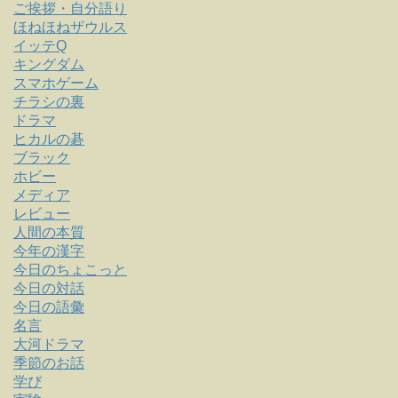
ご挨拶・自分語り
ほねほねザウルス
イッテQ
キングダム
スマホゲーム
チラシの裏
ドラマ
ヒカルの碁
ブラック
ホビー
メディア
レビュー
人間の本質
今年の漢字
今日のちょこっと
今日の対話
今日の語彙
名言
大河ドラマ
季節のお話
学び