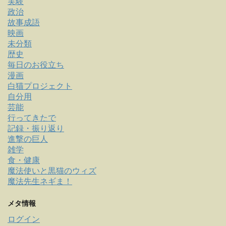
実験
政治
故事成語
映画
未分類
歴史
毎日のお役立ち
漫画
白猫プロジェクト
自分用
芸能
行ってきたで
記録・振り返り
進撃の巨人
雑学
食・健康
魔法使いと黒猫のウィズ
魔法先生ネギま！
メタ情報
ログイン