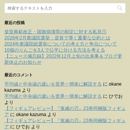
最近の投稿
皇室典範改正・国旗損壊罪の制定に対する私見①
2026年2月衆議院選挙：逆算で導く重要な公約とは
2024年衆議院総選挙についての考え方と争点について
10個のりんごを3人で公平に分ける方法を考える
【ニュース備忘録】2022年12月上旬の出来事＆ブログ更
新休止のお知らせ
最近のコメント
平均値と中央値の違いを世界一簡単に解説する
に
okane
kazuma
より
平均値と中央値の違いを世界一簡単に解説する
に
ひでお
より
【フィギュアレビュー】『鬼滅の刃』23巻同梱版フィギュ
ア
に
okane kazuma
より
【フィギュアレビュー】『鬼滅の刃』23巻同梱版フィギュ
ア
に
ひでお
より