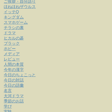
ご挨拶・自分語り
ほねほねザウルス
イッテQ
キングダム
スマホゲーム
チラシの裏
ドラマ
ヒカルの碁
ブラック
ホビー
メディア
レビュー
人間の本質
今年の漢字
今日のちょこっと
今日の対話
今日の語彙
名言
大河ドラマ
季節のお話
学び
実験