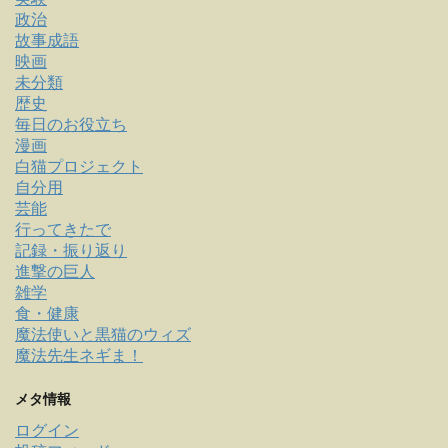
政治
故事成語
映画
未分類
歴史
毎日のお役立ち
漫画
白猫プロジェクト
自分用
芸能
行ってきたで
記録・振り返り
進撃の巨人
雑学
食・健康
魔法使いと黒猫のウィズ
魔法先生ネギま！
メタ情報
ログイン