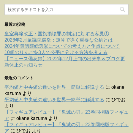
最近の投稿
皇室典範改正・国旗損壊罪の制定に対する私見①
2026年2月衆議院選挙：逆算で導く重要な公約とは
2024年衆議院総選挙についての考え方と争点について
10個のりんごを3人で公平に分ける方法を考える
【ニュース備忘録】2022年12月上旬の出来事＆ブログ更
新休止のお知らせ
最近のコメント
平均値と中央値の違いを世界一簡単に解説する
に
okane
kazuma
より
平均値と中央値の違いを世界一簡単に解説する
に
ひでお
より
【フィギュアレビュー】『鬼滅の刃』23巻同梱版フィギュ
ア
に
okane kazuma
より
【フィギュアレビュー】『鬼滅の刃』23巻同梱版フィギュ
ア
に
ひでお
より