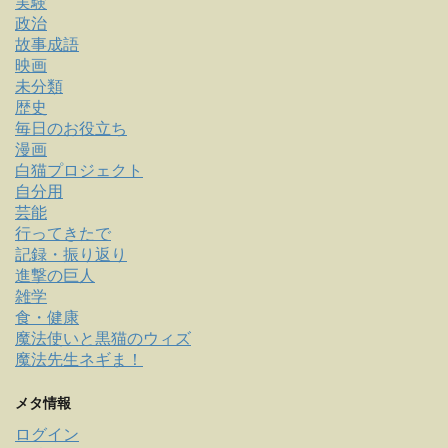
実験
政治
故事成語
映画
未分類
歴史
毎日のお役立ち
漫画
白猫プロジェクト
自分用
芸能
行ってきたで
記録・振り返り
進撃の巨人
雑学
食・健康
魔法使いと黒猫のウィズ
魔法先生ネギま！
メタ情報
ログイン