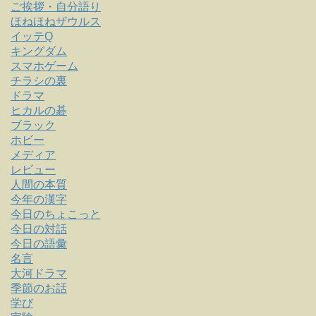
ご挨拶・自分語り
ほねほねザウルス
イッテQ
キングダム
スマホゲーム
チラシの裏
ドラマ
ヒカルの碁
ブラック
ホビー
メディア
レビュー
人間の本質
今年の漢字
今日のちょこっと
今日の対話
今日の語彙
名言
大河ドラマ
季節のお話
学び