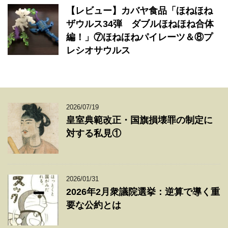
【レビュー】カバヤ食品「ほねほね
ザウルス34弾 ダブルほねほね合体
編！」⑦ほねほねパイレーツ＆⑧プ
レシオサウルス
2026/07/19
皇室典範改正・国旗損壊罪の制定に
対する私見①
2026/01/31
2026年2月衆議院選挙：逆算で導く重
要な公約とは