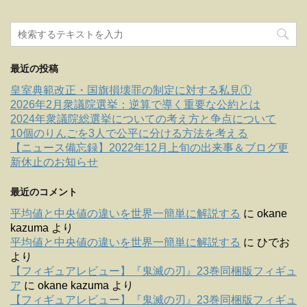
最近の投稿
皇室典範改正・国旗損壊罪の制定に対する私見①
2026年2月衆議院選挙：逆算で導く重要な公約とは
2024年衆議院総選挙についての考え方と争点について
10個のりんごを3人で公平に分ける方法を考える
【ニュース備忘録】2022年12月上旬の出来事＆ブログ更
新休止のお知らせ
最近のコメント
平均値と中央値の違いを世界一簡単に解説する
に
okane
kazuma
より
平均値と中央値の違いを世界一簡単に解説する
に
ひでお
より
【フィギュアレビュー】『鬼滅の刃』23巻同梱版フィギュ
ア
に
okane kazuma
より
【フィギュアレビュー】『鬼滅の刃』23巻同梱版フィギュ