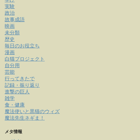
実験
政治
故事成語
映画
未分類
歴史
毎日のお役立ち
漫画
白猫プロジェクト
自分用
芸能
行ってきたで
記録・振り返り
進撃の巨人
雑学
食・健康
魔法使いと黒猫のウィズ
魔法先生ネギま！
メタ情報