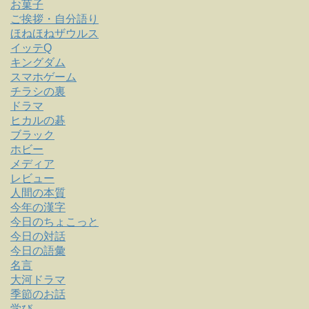
お菓子
ご挨拶・自分語り
ほねほねザウルス
イッテQ
キングダム
スマホゲーム
チラシの裏
ドラマ
ヒカルの碁
ブラック
ホビー
メディア
レビュー
人間の本質
今年の漢字
今日のちょこっと
今日の対話
今日の語彙
名言
大河ドラマ
季節のお話
学び