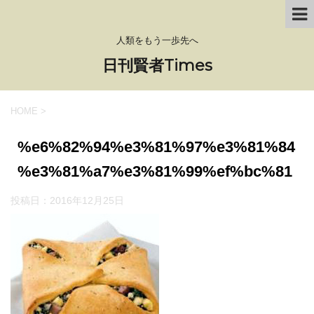
人類をもう一歩先へ
日刊賢者Times
HOME
>
%e6%82%94%e3%81%97%e3%81%84
%e3%81%a7%e3%81%99%ef%bc%81
投稿日：
2016年12月25日