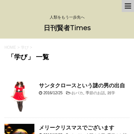
人類をもう一歩先へ
日刊賢者Times
HOME
>
学び
>
「学び」 一覧
サンタクロースという謎の男の出自
2016/12/25
-
おバカ
,
季節のお話
,
雑学
メリークリスマスでございます