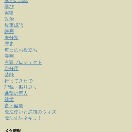
季節のお話
学び
実験
政治
故事成語
映画
未分類
歴史
毎日のお役立ち
漫画
白猫プロジェクト
自分用
芸能
行ってきたで
記録・振り返り
進撃の巨人
雑学
食・健康
魔法使いと黒猫のウィズ
魔法先生ネギま！
メタ情報