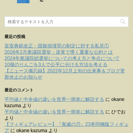
最近の投稿
皇室典範改正・国旗損壊罪の制定に対する私見①
2026年2月衆議院選挙：逆算で導く重要な公約とは
2024年衆議院総選挙についての考え方と争点について
10個のりんごを3人で公平に分ける方法を考える
【ニュース備忘録】2022年12月上旬の出来事＆ブログ更
新休止のお知らせ
最近のコメント
平均値と中央値の違いを世界一簡単に解説する
に
okane
kazuma
より
平均値と中央値の違いを世界一簡単に解説する
に
ひでお
より
【フィギュアレビュー】『鬼滅の刃』23巻同梱版フィギュ
ア
に
okane kazuma
より