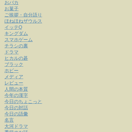
おバカ
お菓子
ご挨拶・自分語り
ほねほねザウルス
イッテQ
キングダム
スマホゲーム
チラシの裏
ドラマ
ヒカルの碁
ブラック
ホビー
メディア
レビュー
人間の本質
今年の漢字
今日のちょこっと
今日の対話
今日の語彙
名言
大河ドラマ