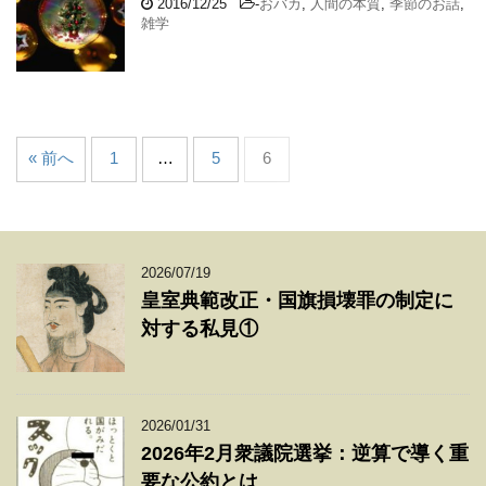
2016/12/25
-
おバカ
,
人間の本質
,
季節のお話
,
雑学
« 前へ
1
…
5
6
2026/07/19
皇室典範改正・国旗損壊罪の制定に
対する私見①
2026/01/31
2026年2月衆議院選挙：逆算で導く重
要な公約とは