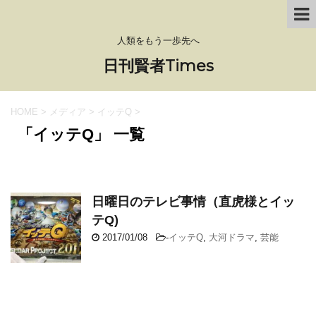
人類をもう一歩先へ
日刊賢者Times
HOME
>
メディア
>
イッテQ
>
「イッテQ」 一覧
日曜日のテレビ事情（直虎様とイッ
テQ)
2017/01/08
-
イッテQ
,
大河ドラマ
,
芸能