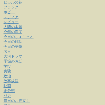
ヒカルの碁
ブラック
ホビー
メディア
レビュー
人間の本質
今年の漢字
今日のちょこっと
今日の対話
今日の語彙
名言
大河ドラマ
季節のお話
学び
実験
政治
故事成語
映画
未分類
歴史
毎日のお役立ち