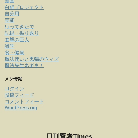
漫画
白猫プロジェクト
自分用
芸能
行ってきたで
記録・振り返り
進撃の巨人
雑学
食・健康
魔法使いと黒猫のウィズ
魔法先生ネギま！
メタ情報
ログイン
投稿フィード
コメントフィード
WordPress.org
日刊賢者Times