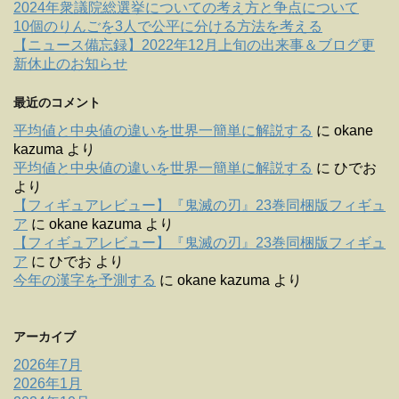
2024年衆議院総選挙についての考え方と争点について
10個のりんごを3人で公平に分ける方法を考える
【ニュース備忘録】2022年12月上旬の出来事＆ブログ更
新休止のお知らせ
最近のコメント
平均値と中央値の違いを世界一簡単に解説する
に
okane
kazuma
より
平均値と中央値の違いを世界一簡単に解説する
に
ひでお
より
【フィギュアレビュー】『鬼滅の刃』23巻同梱版フィギュ
ア
に
okane kazuma
より
【フィギュアレビュー】『鬼滅の刃』23巻同梱版フィギュ
ア
に
ひでお
より
今年の漢字を予測する
に
okane kazuma
より
アーカイブ
2026年7月
2026年1月