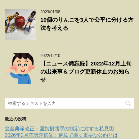
2023/01/08
10個のりんごを3人で公平に分ける方
法を考える
2022/12/10
【ニュース備忘録】2022年12月上旬
の出来事＆ブログ更新休止のお知ら
せ
最近の投稿
皇室典範改正・国旗損壊罪の制定に対する私見①
2026年2月衆議院選挙：逆算で導く重要な公約とは