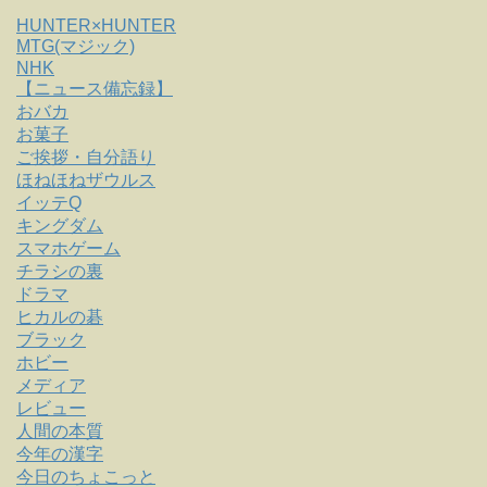
HUNTER×HUNTER
MTG(マジック)
NHK
【ニュース備忘録】
おバカ
お菓子
ご挨拶・自分語り
ほねほねザウルス
イッテQ
キングダム
スマホゲーム
チラシの裏
ドラマ
ヒカルの碁
ブラック
ホビー
メディア
レビュー
人間の本質
今年の漢字
今日のちょこっと