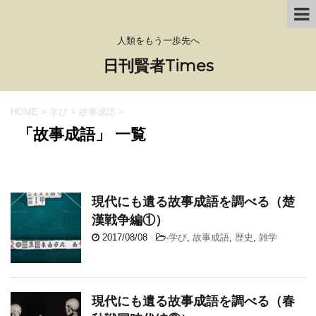
人類をもう一歩先へ
日刊賢者Times
HOME
>
学び
>
故事成語
>
「故事成語」 一覧
現代にも遺る故事成語を調べる（楚
漢戦争編①）
2017/08/08
-
学び
,
故事成語
,
歴史
,
雑学
現代にも遺る故事成語を調べる（春