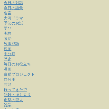
今日の対話
今日の語彙
名言
大河ドラマ
季節のお話
学び
実験
政治
故事成語
映画
未分類
歴史
毎日のお役立ち
漫画
白猫プロジェクト
自分用
芸能
行ってきたで
記録・振り返り
進撃の巨人
雑学