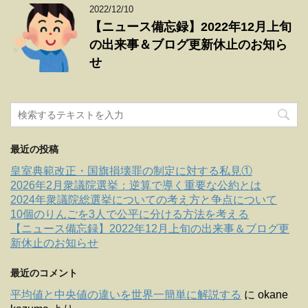
2022/12/10
【ニュース備忘録】2022年12月上旬
の出来事＆ブログ更新休止のお知ら
せ
最近の投稿
皇室典範改正・国旗損壊罪の制定に対する私見①
2026年2月衆議院選挙：逆算で導く重要な公約とは
2024年衆議院総選挙についての考え方と争点について
10個のりんごを3人で公平に分ける方法を考える
【ニュース備忘録】2022年12月上旬の出来事＆ブログ更
新休止のお知らせ
最近のコメント
平均値と中央値の違いを世界一簡単に解説する
に
okane