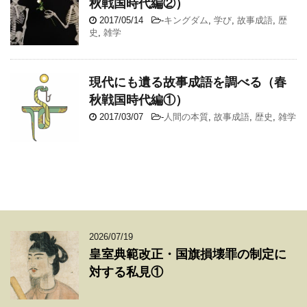
秋戦国時代編②）
2017/05/14
-
キングダム
,
学び
,
故事成語
,
歴
史
,
雑学
現代にも遺る故事成語を調べる（春
秋戦国時代編①）
2017/03/07
-
人間の本質
,
故事成語
,
歴史
,
雑学
2026/07/19
皇室典範改正・国旗損壊罪の制定に
対する私見①