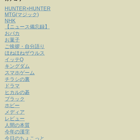
HUNTER×HUNTER
MTG(マジック)
NHK
【ニュース備忘録】
おバカ
お菓子
ご挨拶・自分語り
ほねほねザウルス
イッテQ
キングダム
スマホゲーム
チラシの裏
ドラマ
ヒカルの碁
ブラック
ホビー
メディア
レビュー
人間の本質
今年の漢字
今日のちょこっと