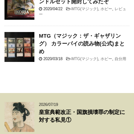
ンドルセット開封してみたぞ
2020/04/22
-
MTG(マジック)
,
ホビー
,
レビュ
ー
MTG（マジック：ザ・ギャザリン
グ） カラーパイの読み物(公式)まと
め
2020/03/18
-
MTG(マジック)
,
ホビー
,
自分用
2026/07/19
皇室典範改正・国旗損壊罪の制定に
対する私見①