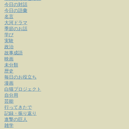
今日の対話
今日の語彙
名言
大河ドラマ
季節のお話
学び
実験
政治
故事成語
映画
未分類
歴史
毎日のお役立ち
漫画
白猫プロジェクト
自分用
芸能
行ってきたで
記録・振り返り
進撃の巨人
雑学