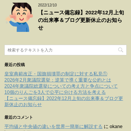
2022/12/10
【ニュース備忘録】2022年12月上旬
の出来事＆ブログ更新休止のお知ら
せ
最近の投稿
皇室典範改正・国旗損壊罪の制定に対する私見①
2026年2月衆議院選挙：逆算で導く重要な公約とは
2024年衆議院総選挙についての考え方と争点について
10個のりんごを3人で公平に分ける方法を考える
【ニュース備忘録】2022年12月上旬の出来事＆ブログ更
新休止のお知らせ
最近のコメント
平均値と中央値の違いを世界一簡単に解説する
に
okane