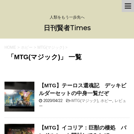
人類をもう一歩先へ
日刊賢者Times
HOME
>
ホビー
>
MTG(マジック)
>
「MTG(マジック)」 一覧
【MTG】テーロス還魂記 デッキビ
ルダーセットの中身一覧だぞ
2020/04/22
-
MTG(マジック)
,
ホビー
,
レビュ
ー
【MTG】イコリア：巨獣の棲処 バ